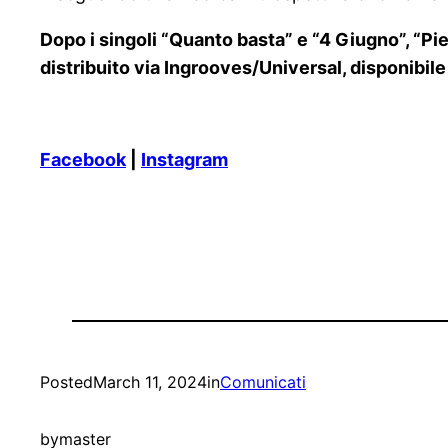
Dopo i singoli “Quanto basta” e “4 Giugno”, “
distribuito via Ingrooves/Universal, disponibile 
Facebook
|
Instagram
Posted
March 11, 2024
in
Comunicati
by
master