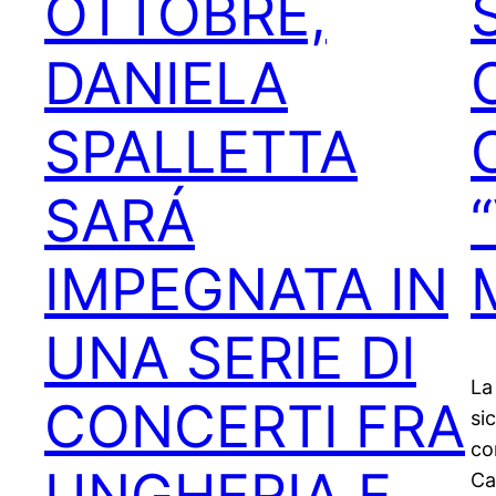
OTTOBRE,
DANIELA
SPALLETTA
SARÁ
IMPEGNATA IN
UNA SERIE DI
La
CONCERTI FRA
si
co
UNGHERIA E
Ca