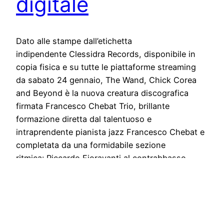
digitale
Dato alle stampe dall’etichetta
indipendente Clessidra Records, disponibile in
copia fisica e su tutte le piattaforme streaming
da sabato 24 gennaio, The Wand, Chick Corea
and Beyond è la nuova creatura discografica
firmata Francesco Chebat Trio, brillante
formazione diretta dal talentuoso e
intraprendente pianista jazz Francesco Chebat e
completata da una formidabile sezione
ritmica: Riccardo Fioravanti al contrabbasso
e Maxx Furian alla batteria. La tracklist del…
January 23, 2026
Next Page
→