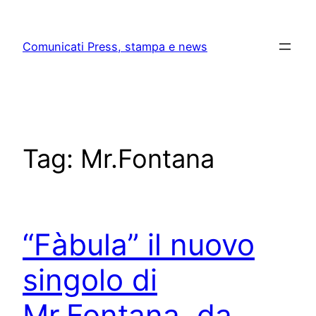
Skip
to
Comunicati Press, stampa e news
content
Tag:
Mr.Fontana
“Fàbula” il nuovo
singolo di
Mr.Fontana, da