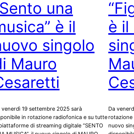
“Sento una
“Fi
usica” è il
è i
nuovo singolo
sin
di Mauro
Ma
Cesaretti
Ces
 venerdì 19 settembre 2025 sarà
Da venerd
sponibile in rotazione radiofonica e su tutte
rotazione 
 piattaforme di streaming digitale “SENTO
nuovo sin
A MUSICA”, il nuovo singolo di MAURO
disponibil