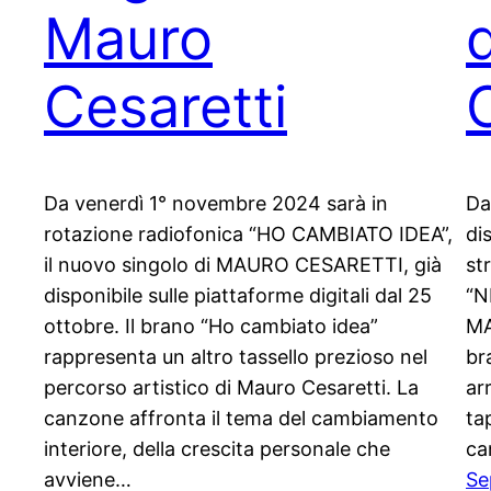
Mauro
Cesaretti
Da venerdì 1° novembre 2024 sarà in
Da
rotazione radiofonica “HO CAMBIATO IDEA”,
di
il nuovo singolo di MAURO CESARETTI, già
st
disponibile sulle piattaforme digitali dal 25
“N
ottobre. Il brano “Ho cambiato idea”
MA
rappresenta un altro tassello prezioso nel
br
percorso artistico di Mauro Cesaretti. La
ar
canzone affronta il tema del cambiamento
ta
interiore, della crescita personale che
ca
avviene…
Se