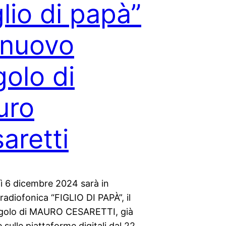
glio di papà”
l nuovo
golo di
uro
aretti
ì 6 dicembre 2024 sarà in
radiofonica “FIGLIO DI PAPÀ”, il
golo di MAURO CESARETTI, già
e sulle piattaforme digitali dal 22