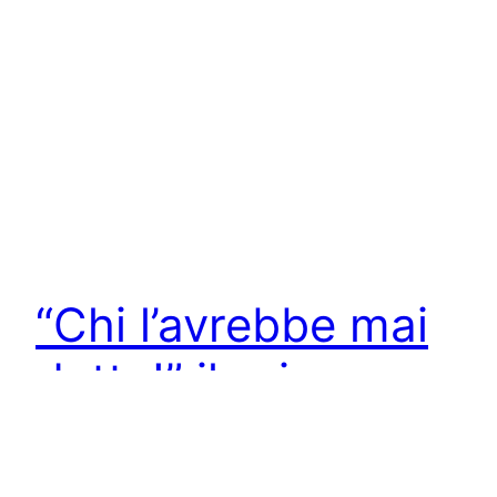
“Chi l’avrebbe mai
detto!” il primo
album di Lemó