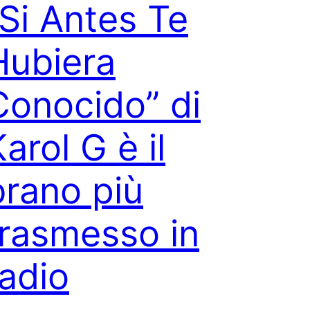
“Si Antes Te
Hubiera
Conocido” di
arol G è il
brano più
trasmesso in
radio