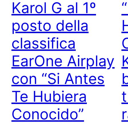
Karol G al 1º
posto della
classifica
EarOne Airplay
K
con “Si Antes
Te Hubiera
Conocido”