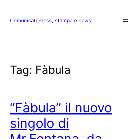
Skip
to
Comunicati Press, stampa e news
content
Tag:
Fàbula
“Fàbula” il nuovo
singolo di
Mr.Fontana, da