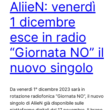
AliieN: venerdì
1 dicembre
esce in radio
“Giornata NO” il
nuovo singolo
Da venerdì 1° dicembre 2023 sarà in
rotazione radiofonica “Giornata NO”, il nuovo
singolo di AliieN già disponibile sulle
piattaforme digitali dal 17 novembre. Il brano