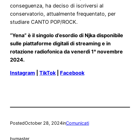
conseguenza, ha deciso di iscriversi al
conservatorio, attualmente frequentato, per
studiare CANTO POP/ROCK.
“Yena” è il singolo d’esordio di Njka disponibile
sulle piattaforme digitali di streaming e in
rotazione radiofonica da venerdì 1° novembre
2024.
Instagram
|
TikTok
|
Facebook
Posted
October 28, 2024
in
Comunicati
by
master