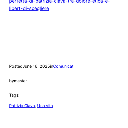
perfetta-di-patrizia-ciava-tra-dolore-etica-e-
libert-di-scegliere
Posted
June 16, 2025
in
Comunicati
by
master
Tags:
Patrizia Ciava
, 
Una vita