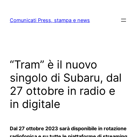
Skip
to
Comunicati Press, stampa e news
content
“Tram” è il nuovo
singolo di Subaru, dal
27 ottobre in radio e
in digitale
Dal 27 ottobre 2023 sarà disponibile in rotazione
radiofonica e su tutte le piattaforme di streaming