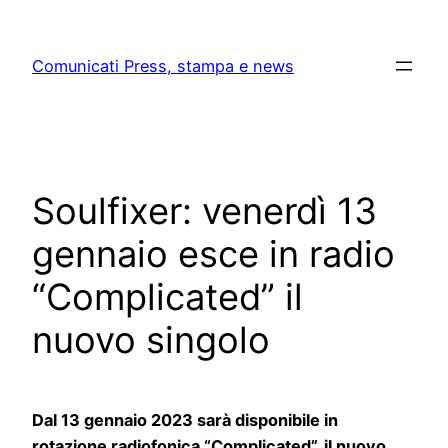
Skip
to
Comunicati Press, stampa e news
content
Soulfixer: venerdì 13
gennaio esce in radio
“Complicated” il
nuovo singolo
Dal 13 gennaio 2023 sarà disponibile in
rotazione radiofonica “Complicated”, il nuovo