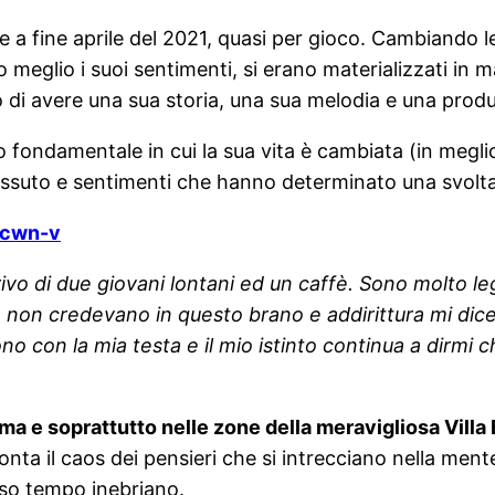
 a fine aprile del 2021, quasi per gioco. Cambiando l
 o meglio i suoi sentimenti, si erano materializzati in
 di avere una sua storia, una sua melodia e una prod
fondamentale in cui la sua vita è cambiata (in meglio
vissuto e sentimenti che hanno determinato una svolta
-cwn-v
rivo di due giovani lontani ed un caffè. Sono molto l
e non credevano in questo brano e addirittura mi dic
ono con la mia testa e il mio istinto continua a dirmi
 Roma e soprattutto nelle zone della meravigliosa Vill
cconta il caos dei pensieri che si intrecciano nella men
so tempo inebriano.