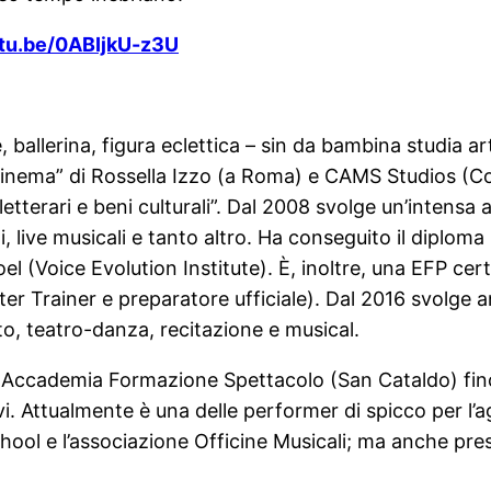
utu.be/0ABIjkU-z3U
e, ballerina, figura eclettica – sin da bambina studia a
 cinema” di Rossella Izzo (a Roma) e CAMS Studios (Col
tterari e beni culturali”. Dal 2008 svolge un’intensa att
 live musicali e tanto altro. Ha conseguito il diploma
l (Voice Evolution Institute). È, inoltre, una EFP certi
Trainer e preparatore ufficiale). Dal 2016 svolge anche
to, teatro-danza, recitazione e musical.
o Accademia Formazione Spettacolo (San Cataldo) finc
ivi. Attualmente è una delle performer di spicco per l
ol e l’associazione Officine Musicali; ma anche pres