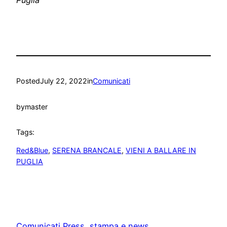
Posted
July 22, 2022
in
Comunicati
by
master
Tags:
Red&Blue
, 
SERENA BRANCALE
, 
VIENI A BALLARE IN
PUGLIA
Comunicati Press, stampa e news