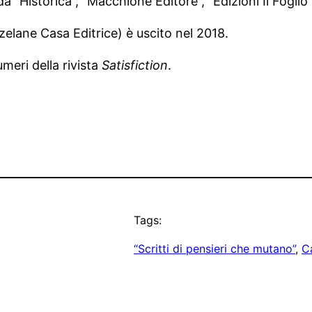
a “Historica”, “Macchione Editore”, “Edizioni Il Foglio”
elane Casa Editrice) è uscito nel 2018.
meri della rivista
Satisfiction
.
Tags:
“Scritti di pensieri che mutano”
, 
C