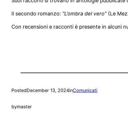
Suoi racconti si trovano in antologie pubblicate d
Il secondo romanzo:
“L’ombra del vero”
(Le Mezz
Con recensioni e racconti è presente in alcuni nu
Posted
December 13, 2024
in
Comunicati
by
master