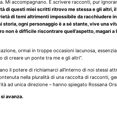
vita. Mi accompagnano. E scrivere racconti, pur ignoran
tà di questi miei scritti ritrovo me stessa e gli altr
ietà di temi altrimenti impossibile da racchiudere i
i storia, ogni personaggio è a sé stante, vive una vita
ro non è difficile riscontrare quell’aspetto, magari a
azione, ormai in troppe occasioni lacunosa, essenzial
to di creare un ponte tra me e gli altri”.
 il potere di richiamarci all’interno di noi stessi att
tenuta nella pluralità di una raccolta di racconti, g
rità ad unica direzione – hanno spiegato Rossana Ors
e si avanza.