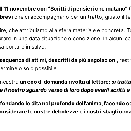
ll’11 novembre con “Scritti di pensieri che mutano” 
 brevi
che ci accompagnano per un tratto, giusto il te
gire, che attribuiamo alla sfera materiale e concreta. T
e in una data situazione o condizione. In alcuni cas
a portare in salvo.
equenza di attimi, descritti da più angolazioni
, res
ermine o solo possibile.
 incastra
un’eco di domanda rivolta al lettore:
si tratt
 il nostro sguardo verso di loro dopo averli scritti e 
ffondando le dita nel profondo dell’animo, facendo co
nsiderare le nostre debolezze e i nostri sbagli occasi