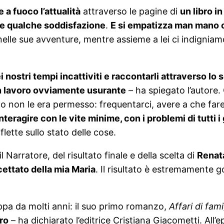
 a fuoco l’attualità
attraverso le pagine di
un libro i
ende qualche soddisfazione
.
E si empatizza man mano c
lle sue avventure, mentre assieme a lei ci indigniamo
 nostri tempi incattiviti e raccontarli attraverso lo
un lavoro ovviamente usurante
– ha spiegato l’autore.
to non le era permesso: frequentarci, avere a che far
nteragire con le vite minime, con i problemi di tutti 
flette sullo stato delle cose.
l Narratore, del risultato finale e della scelta di
Renata
cettato della mia Maria
. Il risultato è estremamente g
pa da molti anni: il suo primo romanzo,
Affari di fami
aro
– ha dichiarato l’editrice Cristiana Giacometti. All’