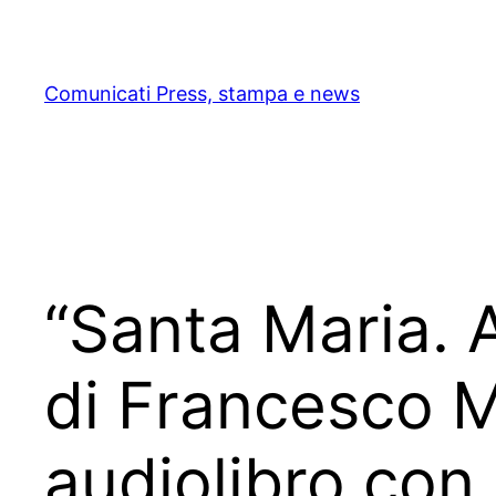
Skip
to
content
Comunicati Press, stampa e news
“Santa Maria. 
di Francesco 
audiolibro con 