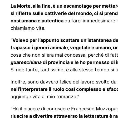
La Morte, alla fine, è un escamotage per mettere
si riflette sulle cattiverie del mondo, ci si pr
così umana e autentica
da farci immedesimare ne
chiamiamo vita.
“
Volevo per l’appunto scattare un’istantanea dei
trapasso
i generi animale, vegetale e umano, 
cosa che non si era mai concessa, perché di fat
guareschiana
di provincia e le ho permesso di i
Si ride tanto, tantissimo, e allo stesso tempo si ri
Inoltre, sono davvero felice del lavoro svolto da i
nell’interpretare il ruolo così complesso e sfac
aggiunge vita al mio romanzo.”
“Ho il piacere di conoscere Francesco Muzzopap
riuscire a divertire attraverso la letteratura è r