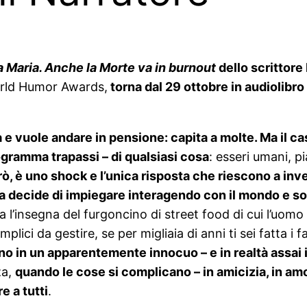
 Maria. Anche la Morte va in burnout
dello scrittor
World Humor Awards,
torna dal 29 ottobre in audiolibro 
e vuole andare in pensione: capita a molte. Ma il ca
ogramma trapassi – di qualsiasi cosa
: esseri umani, p
ò, è uno shock e l’unica risposta che riescono a inve
 decide di impiegare interagendo con il mondo e sop
l’insegna del furgoncino di street food di cui l’uomo è
plici da gestire, se per migliaia di anni ti sei fatta i fa
o in un apparentemente innocuo – e in realtà assai i
za,
quando le cose si complicano – in amicizia, in amor
e a tutti
.