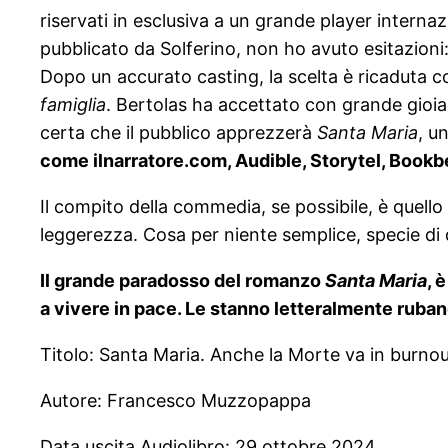
riservati in esclusiva a un grande player inter
pubblicato da Solferino, non ho avuto esitazioni
Dopo un accurato casting, la scelta è ricaduta c
famiglia
. Bertolas ha accettato con grande gioia
certa che il pubblico apprezzerà
Santa Maria
, u
come ilnarratore.com, Audible, Storytel, Bookbeat
Il compito della commedia, se possibile, è quello
leggerezza. Cosa per niente semplice, specie d
Il grande paradosso del romanzo
Santa Maria
, 
a vivere in pace. Le stanno letteralmente ruband
Titolo: Santa Maria. Anche la Morte va in burno
Autore: Francesco Muzzopappa
Data uscita Audiolibro: 29 ottobre 2024