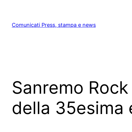
Skip
to
content
Comunicati Press, stampa e news
Sanremo Rock & 
della 35esima 