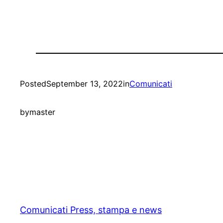
Posted
September 13, 2022
in
Comunicati
by
master
Comunicati Press, stampa e news