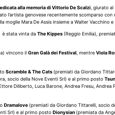
dicata alla memoria di Vittorio De Scalzi
, giurato al
ato l’artista genovese recentemente scomparso con una
lla moglie Mara
De Assis insieme a Walter Vacchino e
y
è stata vinta da
The Kippes
(Reggio Emilia), premia
a) vincono il
Gran Galà dei Festival
, mentre
Viola Ro
sto
Scramble & The Cats
(premiati da Giordano Tittare
ra, socio della Nove Eventi Srl) e al primo posto
Tsu
 Ettore Diliberto, Luca Barone, Andrea Fresu, Andrea 
to
Dramalove
(premiati da Giordano Tittarelli, socio 
nti Srl) e al primo posto
Dionysian
(premiata da Angel