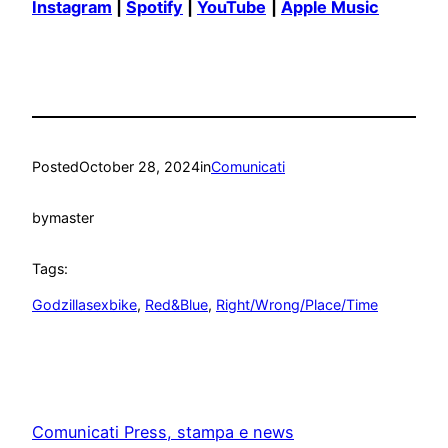
Instagram
|
Spotify
|
YouTube
|
Apple Music
Posted
October 28, 2024
in
Comunicati
by
master
Tags:
Godzillasexbike
, 
Red&Blue
, 
Right/Wrong/Place/Time
Comunicati Press, stampa e news