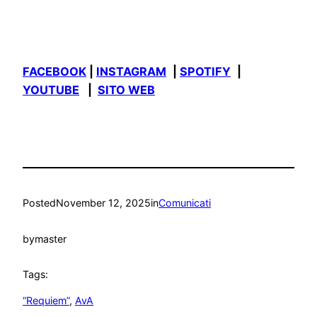
FACEBOOK
|
INSTAGRAM
|
SPOTIFY
|
YOUTUBE
|
SITO WEB
Posted
November 12, 2025
in
Comunicati
by
master
Tags:
“Requiem”
, 
AvA