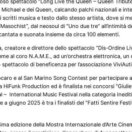
gioso spettacolo “Long Live the Queen – Queen Tribute
Michael e dei Queen, calcando palchi nazionali e inte
iti scritti musica e testo dallo stesso artista, dove si
“Masochist”, dal neosoul di “Uno due tre” all’intimità
cantata e suonata insieme da circa 100 elementi.
, creatore e direttore dello spettacolo “Dis-Ordine L
eme al coro N.A.M.E., ad un’orchestra elettronica, un 
no spettacolo di beneficenza per l’associazione ViviAut
rocaro e al San Marino Song Contest per partecipare all
a HiFunk Production ed è finalista nei concorsi “Giul
al – International Music Festival nella categoria Inedi
a giugno 2025 è tra i finalisti del “Fatti Sentire Festi
ma edizione della Mostra Internazionale d’Arte Cinem