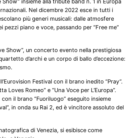
 Show” insieme alla tribute band n. 1 in Europa
rnazionali. Nel dicembre 2022 esce in tutti i
 mescolano più generi musicali: dalle atmosfere
 dei pezzi piano e voce, passando per “Free me”
ive Show”, un concerto evento nella prestigiosa
quartetto d’archi e un corpo di ballo d’eccezione:
ismo.
’Eurovision Festival con il brano inedito “Pray”.
ietta Loves Romeo” e “Una Voce per L’Europa”.
ti con il brano “Fuoriluogo” eseguito insieme
val”, in onda su Rai 2, ed è vincitore assoluto del
atografica di Venezia, si esibisce come