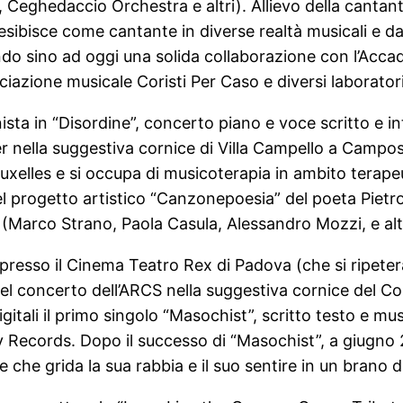
Ceghedaccio Orchestra e altri). Allievo della cantante
 esibisce come cantante in diverse realtà musicali e
do sino ad oggi una solida collaborazione con l’Acca
ciazione musicale Coristi Per Caso e diversi laboratori
ista in “Disordine”, concerto piano e voce scritto e in
over nella suggestiva cornice di Villa Campello a Cam
ruxelles e si occupa di musicoterapia in ambito terape
l progetto artistico “Canzonepoesia” del poeta Pietr
(Marco Strano, Paola Casula, Alessandro Mozzi, e altr
presso il Cinema Teatro Rex di Padova (che si ripeterà
el concerto dell’ARCS nella suggestiva cornice del Co
gitali il primo singolo “Masochist”, scritto testo e mus
y Records. Dopo il successo di “Masochist”, a giugno 
che grida la sua rabbia e il suo sentire in un brano d