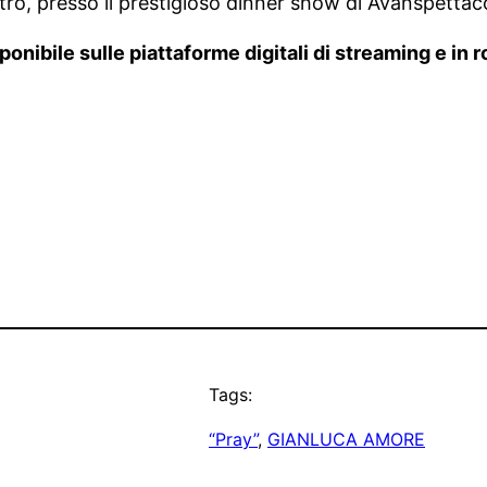
o, presso il prestigioso dinner show di Avanspettaco
onibile sulle piattaforme digitali di streaming e in 
Tags:
“Pray”
, 
GIANLUCA AMORE