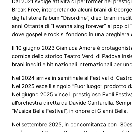
Dal 2021 svolge attività di performer nel presti
Break Free, interpretando alcuni brani di George 
digital store l’album “Disordine”, dieci brani ined
anni Ottanta di “I wanna sing forever” al pop di 
dove gospel e rock si fondono in una preghiera 
Il 10 giugno 2023 Gianluca Amore è protagonista
cornice dello storico Teatro Verdi di Padova insi
brani inediti e hit nazionali internazionali per u
Nel 2024 arriva in semifinale al Festival di Cast
Nel 2025 esce il singolo “Fuoriluogo” prodotto d
Nel giugno 2025 vince il prestigioso Evoli Festiv
all’orchestra diretta da Davide Cantarella. Sempre 
“Musica Bella Festival”, in onore di Gianni Bella.
Nel settembre 2025, in concomitanza con l’80esi