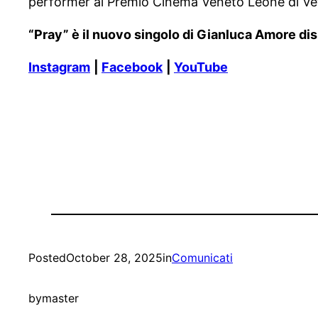
performer al Premio Cinema Veneto Leone di Vetr
“Pray” è il nuovo singolo di Gianluca Amore disp
Instagram
|
Facebook
|
YouTube
Posted
October 28, 2025
in
Comunicati
by
master