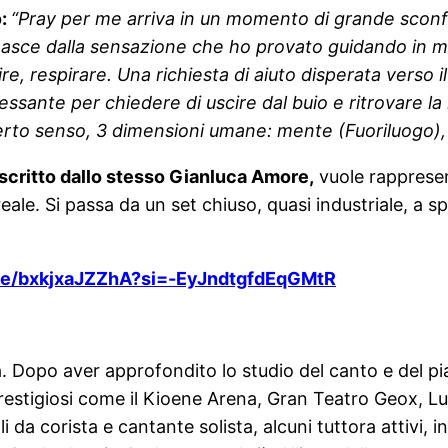
o:
“Pray per me arriva in un momento di grande sconfo
o nasce dalla sensazione che ho provato guidando in 
e, respirare. Una richiesta di aiuto disperata verso il c
essante per chiedere di uscire dal buio e ritrovare l
erto senso, 3 dimensioni umane: mente (Fuoriluogo), c
e scritto dallo stesso Gianluca Amore,
vuole rapprese
eale. Si passa da un set chiuso, quasi industriale, a sp
.be/bxkjxaJZZhA?si=-EyJndtgfdEqGMtR
Dopo aver approfondito lo studio del canto e del pia
stigiosi come il Kioene Arena, Gran Teatro Geox, Lu
li da corista e cantante solista, alcuni tuttora attivi, 