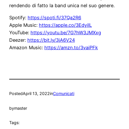
rendendo di fatto la band unica nel suo genere.
Spotify:
https://spoti.fi/37Qa2R6
Apple Music:
https://apple.co/3EdyiIL
YouTube:
https://youtu.be/7G7hW3JMXxg
Deezer:
https://bit.ly/3jA6V24
Amazon Music:
https://amzn.to/3vaiPFk
Posted
April 13, 2022
in
Comunicati
by
master
Tags: