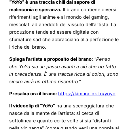
“YoYo” è una traccia chill dal sapore di
malinconia e speranza.
Il brano contiene diversi
riferimenti agli anime e al mondo del gaming,
mescolati ad aneddoti del vissuto dell’artista. La
produzione tende ad essere digitale con
sfumature sad che abbracciano alla perfezione le
liriche del brano.
Spiega l’artista a proposito del brano:
“
Penso
che YoYo sia un passo avanti a ció che ho fatto
in precedenza. È una traccia ricca di colori, sono
sicuro avrà un ottimo riscontro.”
Presalva ora il brano
:
https://kimura.lnk.to/yoyo
Il videoclip di “YoYo”
ha una sceneggiatura che
nasce dalla mente dell’artista: si cerca di
sottolineare quanto certe volte si sia “distanti
nella vicinanza” (come quando vedi una coppia al