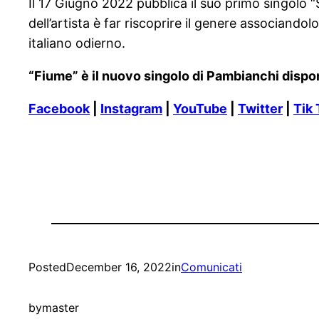
Il 17 Giugno 2022 pubblica il suo primo singolo “
dell’artista è far riscoprire il genere associandol
italiano odierno.
“Fiume” è il nuovo singolo di Pambianchi dispon
Facebook
|
Instagram
|
YouTube
|
Twitter
|
Tik 
Posted
December 16, 2022
in
Comunicati
by
master