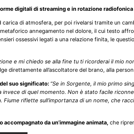
forme digitali di streaming e in rotazione radiofoni
 carica di atmosfera, per poi rivelarsi tramite un cam
metaforico annegamento nel dolore, il cui testo affron
ensieri ossessivi legati a una relazione finita, le quest
one e mi chiedo se alla fine tu ti ricorderai il mio n
ge direttamente all’ascoltatore del brano, alla perso
 del suo significato:
“Se in Sorgente, il mio primo sin
a invece di quel momento. Non è stato facile riconne
 Fiume riflette sull’importanza di un nome, che racch
brano accompagnato da un’immagine animata,
che ripren