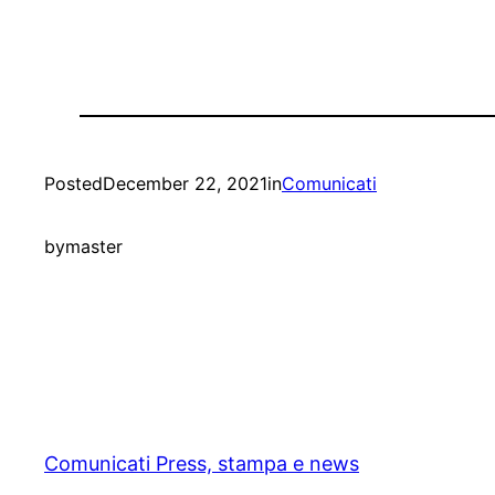
Posted
December 22, 2021
in
Comunicati
by
master
Comunicati Press, stampa e news