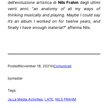
dell’evoluzione artistica di
Nils
Frahm
degli ultimi
venti anni: “
an anatomy of all my ways of
thinking musically and playing. Maybe I could say
it’s an album I worked on for twelve years, and
finally I have enough material?
” afferma
Nils
.
Posted
November 18, 2021
in
Comunicati
by
master
Tags:
Ja.La Media Activities
, 
LATE
, 
NILS FRAHM