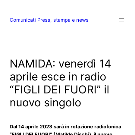
Skip
to
Comunicati Press, stampa e news
content
NAMIDA: venerdì 14
aprile esce in radio
“FIGLI DEI FUORI” il
nuovo singolo
Dal 14 aprile 2023 sarà in rotazione radiofonica
“FIGLI DEI FUORI” (Matilde Dischi), il nuovo