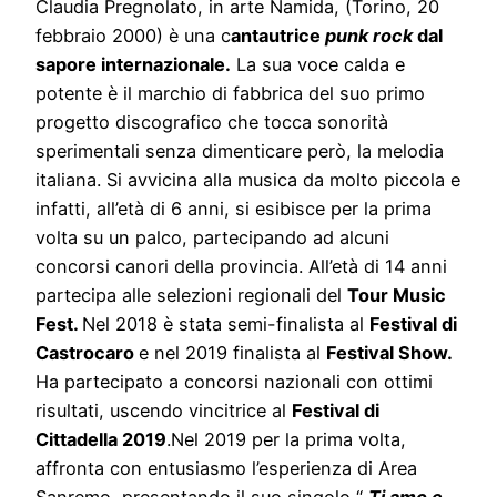
Claudia Pregnolato, in arte Namida, (Torino, 20
febbraio 2000) è una c
antautrice
punk rock
dal
sapore internazionale.
La sua voce calda e
potente è il marchio di fabbrica del suo primo
progetto discografico che tocca sonorità
sperimentali senza dimenticare però, la melodia
italiana. Si avvicina alla musica da molto piccola e
infatti, all’età di 6 anni, si esibisce per la prima
volta su un palco, partecipando ad alcuni
concorsi canori della provincia. All’età di 14 anni
partecipa alle selezioni regionali del
Tour Music
Fest.
Nel 2018 è stata semi-finalista al
Festival di
Castrocaro
e nel 2019 finalista al
Festival Show.
Ha partecipato a concorsi nazionali con ottimi
risultati, uscendo vincitrice al
Festival di
Cittadella 2019
.Nel 2019 per la prima volta,
affronta con entusiasmo l’esperienza di Area
Sanremo, presentando il suo singolo “
Ti amo e