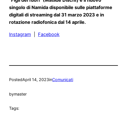
“Figli dei fuori” (Matilde Dischi) è il nuovo
singolo di Namida disponibile sulle piattaforme
digitali di streaming dal 31 marzo 2023 e in
rotazione radiofonica dal 14 aprile.
Instagram
|
Facebook
Posted
April 14, 2023
in
Comunicati
by
master
Tags: