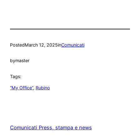
Posted
March 12, 2025
in
Comunicati
by
master
Tags:
“My Office”
, 
Rubino
Comunicati Press, stampa e news