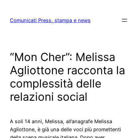
Skip
to
Comunicati Press, stampa e news
content
“Mon Cher”: Melissa
Agliottone racconta la
complessità delle
relazioni social
A soli 14 anni, Melissa, all’anagrafe Melissa
Agliottone, è già una delle voci più promettenti
della scena musicale italiana. Dopo aver