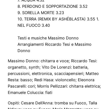
7. ACQUA 4.32
8. PERDONO E SOPPORTAZIONE 3.52
9. SORELLA MORTE 3.23
10. TERRA (REMIX BY ASHÉBLASTA) 3.55 1.
NEL FUOCO 3.40
Testi e musiche Massimo Donno
Arrangiamenti Riccardo Tesi e Massimo
Donno
Massimo Donno: chitarra e voce; Riccardo Tesi:
organetto, synth; Vito De Lorenzi: batteria,
percussioni, elettronica, scacciapensieri; Matteo
Resta: basso; Redi Hasa: violoncello; Eleonora
Pascarelli: cori; Morris Pellizzari: chitarra elettrica;
Emanuele Coluccia: fiati
Ospiti: Cesare Dell’Anna: tromba su Fuoco, Talla