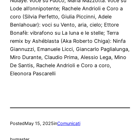
Ndiaye: voce su Fuoco; Maria Mazzotta: voce su
Lode all’onnipotente; Rachele Andrioli e Coro a
coro (Silvia Perfetto, Giulia Piccinni, Adele
Benlahouar): voci su Vento, aria, cielo; Ettore
Bonafè: vibrafono su La luna e le stelle; Terra
remix by Ashéblasta (Aka Roberto Chiga): Ninfa
Giannuzzi, Emanuele Licci, Giancarlo Paglialunga,
Miro Durante, Claudio Prima, Alessio Lega, Mino
De Santis, Rachele Andrioli e Coro a coro,
Eleonora Pascarelli
Posted
May 15, 2025
in
Comunicati
by
master