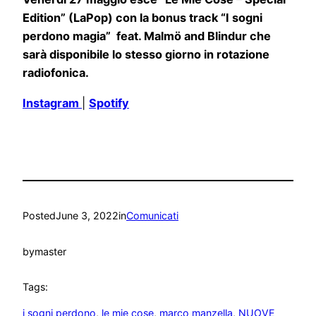
Edition” (LaPop) con la bonus track “I sogni
perdono magia” feat. Malmö and Blindur che
sarà disponibile lo stesso giorno in rotazione
radiofonica.
Instagram
|
Spotify
Posted
June 3, 2022
in
Comunicati
by
master
Tags:
i sogni perdono
, 
le mie cose
, 
marco manzella
, 
NUOVE