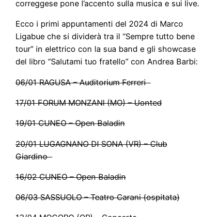
correggese pone l’accento sulla musica e sui live.
Ecco i primi appuntamenti del 2024 di Marco
Ligabue che si dividerà tra il “Sempre tutto bene
tour” in elettrico con la sua band e gli showcase
del libro “Salutami tuo fratello” con Andrea Barbi:
06/01 RAGUSA – Auditorium Ferreri
17/01 FORUM MONZANI (MO) – Uonted
19/01 CUNEO – Open Baladin
20/01 LUGAGNANO DI SONA (VR) – Club
Giardino
16/02 CUNEO – Open Baladin
06/03 SASSUOLO – Teatro Carani (ospitata)