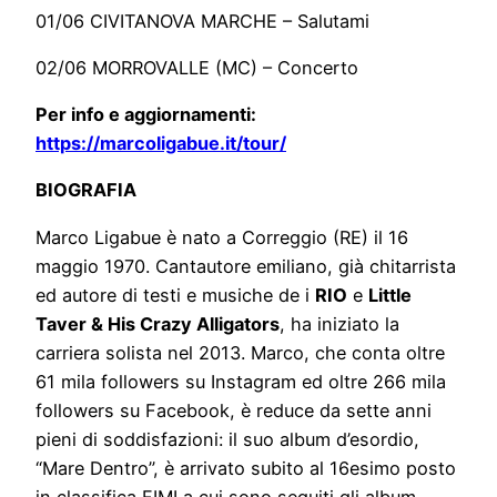
01/06 CIVITANOVA MARCHE – Salutami
02/06 MORROVALLE (MC) – Concerto
Per info e aggiornamenti:
https://marcoligabue.it/tour/
BIOGRAFIA
Marco Ligabue è nato a Correggio (RE) il 16
maggio 1970. Cantautore emiliano, già chitarrista
ed autore di testi e musiche de i
RIO
e
Little
Taver & His Crazy Alligators
, ha iniziato la
carriera solista nel 2013. Marco, che conta oltre
61 mila followers su Instagram ed oltre 266 mila
followers su Facebook, è reduce da sette anni
pieni di soddisfazioni: il suo album d’esordio,
“Mare Dentro”, è arrivato subito al 16esimo posto
in classifica FIMI a cui sono seguiti gli album