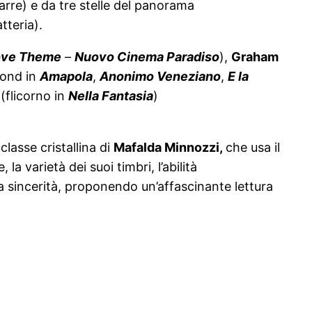
arre) e da tre stelle del panorama
tteria).
ove Theme
–
Nuovo Cinema Paradiso
),
Graham
ond in
Amapola
,
Anonimo Veneziano
,
E la
o
(flicorno in
Nella Fantasia
)
classe cristallina di
Mafalda Minnozzi,
che usa il
a varietà dei suoi timbri, l’abilità
sa sincerità, proponendo un’affascinante lettura