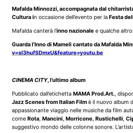
Mafalda Minnozzi
, accompagnata dal chitarrist
Cultura i
n occasione dell’evento per la
Festa del
Mafalda canterà l’
inno nazionale
e qualche altro
Guarda l’Inno di Mameli cantato da Mafalda Minn
v=sl3hufSDmxU&feature=youtu.be
CINEMA CITY
, l’ultimo album
Pubblicato dall’etichetta
MAMA Prod.Art.
, dispon
Jazz Scenes from Italian Film
è il nuovo album 
appassionante viaggio nelle musiche da film auto
come
Rota
,
Mancini
,
Morricone
,
Rustichelli
,
Ci
suggestivo mondo delle colonne sonore. L’artista,