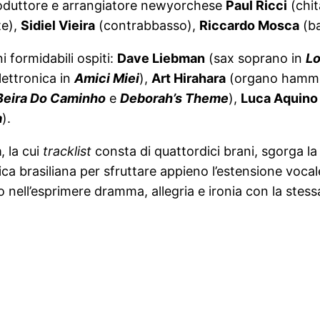
oduttore e arrangiatore newyorchese
Paul Ricci
(chit
te),
Sidiel Vieira
(contrabbasso),
Riccardo Mosca
(ba
i formidabili ospiti:
Dave Liebman
(sax soprano in
L
lettronica in
Amici Miei
),
Art Hirahara
(organo hamm
Beira Do Caminho
e
Deborah’s Theme
),
Luca Aquin
a
).
m
, la cui
tracklist
consta di quattordici brani, sgorga la 
a brasiliana per sfruttare appieno l’estensione vocale, l
vo nell’esprimere dramma, allegria e ironia con la stes