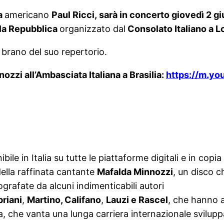
a
americano
Paul Ricci,
sarà in concerto
giovedì 2 giu
la Repubblica
organizzato dal
Consolato Italiano a L
 brano del suo repertorio.
ozzi all’Ambasciata Italiana a Brasilia:
https://m.y
ibile in Italia su tutte le piattaforme digitali e in copia
della raffinata cantante
Mafalda Minnozzi
, un disco 
grafate da alcuni indimenticabili autori
priani
,
Martino, Califano
,
Lauzi e Rascel
, che hanno a
 che vanta una lunga carriera internazionale sviluppat