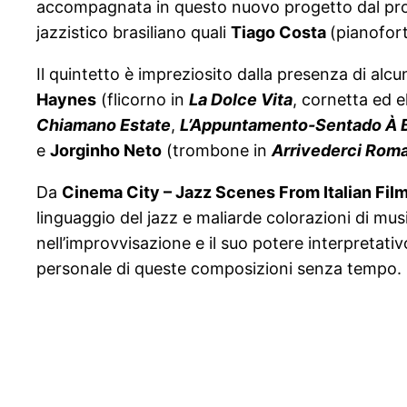
accompagnata in questo nuovo progetto dal pr
jazzistico brasiliano quali
Tiago Costa
(pianofor
Il quintetto è impreziosito dalla presenza di alcun
Haynes
(flicorno in
La Dolce Vita
, cornetta ed e
Chiamano Estate
,
L’Appuntamento-Sentado À 
e
Jorginho Neto
(trombone in
Arrivederci Rom
Da
Cinema City
– Jazz Scenes From Italian Fil
linguaggio del jazz e maliarde colorazioni di music
nell’improvvisazione e il suo potere interpretati
personale di queste composizioni senza tempo.