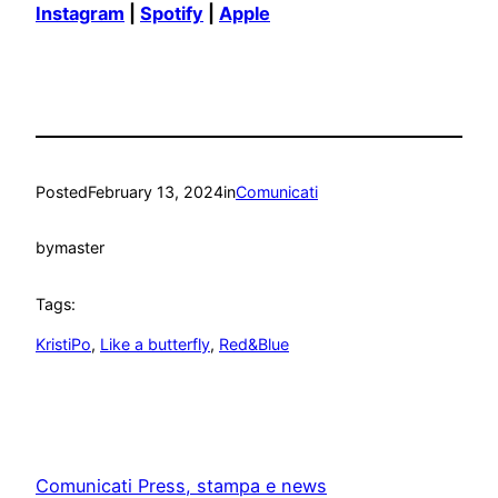
Instagram
|
Spotify
|
Apple
Posted
February 13, 2024
in
Comunicati
by
master
Tags:
KristiPo
, 
Like a butterfly
, 
Red&Blue
Comunicati Press, stampa e news