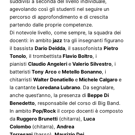
suddivisi a seconda del livello individuale,
agevolando così gli studenti nel seguire un
percorso di approfondimento e di crescita
partendo dalle proprie competenze.
Di notevole livello, come sempre, la squadra dei
docenti: in ambito
jazz
tra gli insegnanti figurano
il bassista
Dario Deidda
, il sassofonista
Pietro
Tonolo
, il trombettista
Flavio Boltro
, i
pianisti
Claudio Angeleri
e
V
alerio Silvestro
, i
batteristi
Tony Arco
e
Metello Bonanno
, i
chitarristi
Walter Donatiello
e
Michele Calgaro
e
la cantante
Loredana Lubrano
. Da segnalare,
anche quest’anno, la presenza di
Beppe Di
Benedetto
, responsabile del corso di Big Band.
In ambito
Pop
/
Rock
il corpo docenti è composto
da
Ruggero Brunetti
(chitarra),
Luca
Colombo
(chitarra),
Andrea
Torresani
(basso),
Maurizio Dei