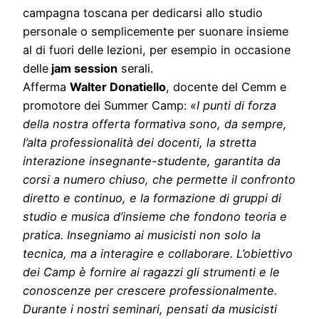
campagna toscana per dedicarsi allo studio
personale o semplicemente per suonare insieme
al di fuori delle lezioni, per esempio in occasione
delle
jam session
serali.
Afferma
Walter Donatiell
o
, docente del Cemm e
promotore dei Summer Camp:
«I punti di forza
della nostra offerta formativa sono, da sempre,
l’alta professionalità dei docenti, la stretta
interazione insegnante-studente, garantita da
cor
s
i a numero chiuso, che p
ermette il confronto
diretto e continuo, e la formazione di gruppi di
studio e musica d’insieme che fondono teoria e
pratica. Insegniamo ai musicisti non solo la
tecnica, ma a interagire e collaborare. L’obiettivo
dei Camp è fornire ai ragazzi gli strument
i
e le
conoscenze per crescere professionalmente.
Durante i nostri seminari, pensati da musicisti