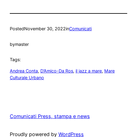
Posted
November 30, 2022
in
Comunicati
by
master
Tags:
Andrea Conta
, 
D’Amico-Da Ros
, 
il jazz a mare
, 
Mare
Culturale Urbano
Comunicati Press, stampa e news
Proudly powered by
WordPress