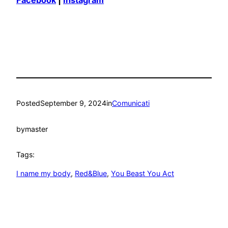
Facebook
|
Instagram
Posted
September 9, 2024
in
Comunicati
by
master
Tags:
I name my body
, 
Red&Blue
, 
You Beast You Act