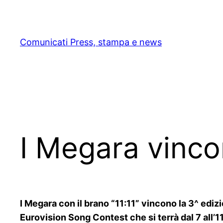
Skip
to
content
Comunicati Press, stampa e news
I Megara vinc
I Megara con il brano “11:11” vincono la 3^ ediz
Eurovision Song Contest che si terrà dal 7 all’