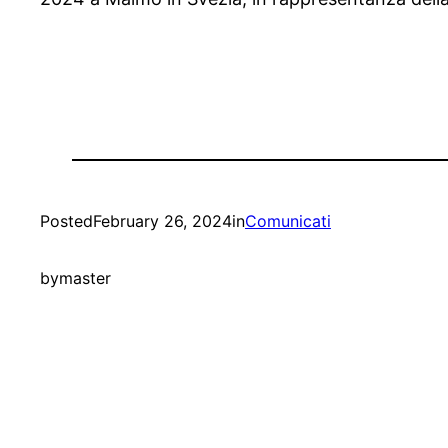
Posted
February 26, 2024
in
Comunicati
by
master