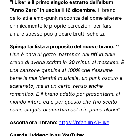
“I Like” è il primo singolo estratto dall’album
“Anno Zero” in uscita il 16 dicembre.
Il brano
dallo stile emo-punk racconta del come alterare
chimicamente le proprie percezioni per farsi
amare spesso può giocare brutti scherzi.
Spiega l’artista a proposito del nuovo brano:
“I
Like è nata di getto, partendo dal riff iniziale
credo di averla scritta in 30 minuti al massimo. È
una canzone genuina al 100% che riassume
bene la mia identità musicale, un punk oscuro e
scatenato, ma in un certo senso anche
romantico. È il brano adatto per presentarmi al
mondo intero ed è per questo che l’ho scelto
come singolo di apertura del mio primo album”.
Ascolta ora il brano:
https://bfan.link/i-like
Guarda il videoclip su YouTube: