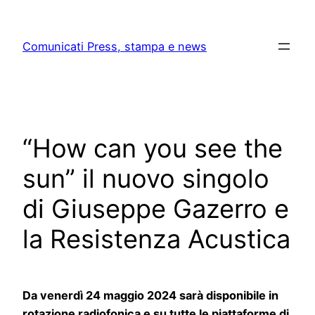
Skip
to
Comunicati Press, stampa e news
content
“How can you see the
sun” il nuovo singolo
di Giuseppe Gazerro e
la Resistenza Acustica
Da venerdì 24 maggio 2024 sarà disponibile in
rotazione radiofonica e su tutte le piattaforme di