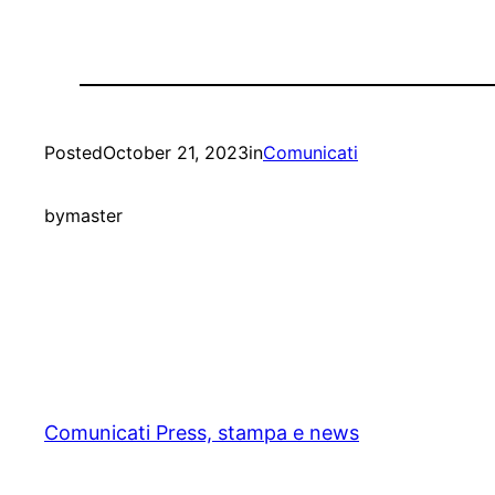
Posted
October 21, 2023
in
Comunicati
by
master
Comunicati Press, stampa e news