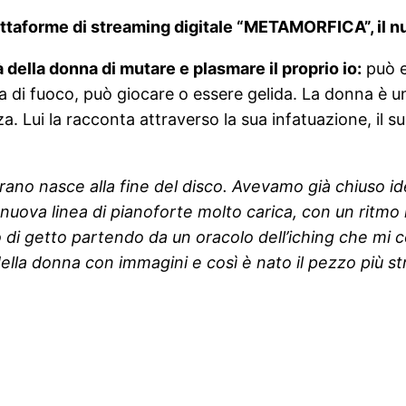
attaforme di streaming digitale “METAMORFICA”, il nu
della donna di mutare e plasmare il proprio io:
può e
di fuoco, può giocare o essere gelida. La donna è un
za. Lui la racconta attraverso la sua infatuazione, il
ano nasce alla fine del disco. Avevamo già chiuso id
 nuova linea di pianoforte molto carica, con un ritm
o di getto partendo da un oracolo dell’iching che mi 
lla donna con immagini e così è nato il pezzo più st