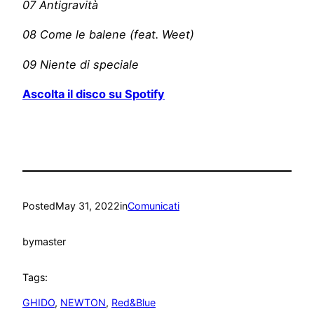
07 Antigravità
08 Come le balene (feat. Weet)
09 Niente di speciale
Ascolta il disco su Spotify
Posted
May 31, 2022
in
Comunicati
by
master
Tags:
GHIDO
, 
NEWTON
, 
Red&Blue