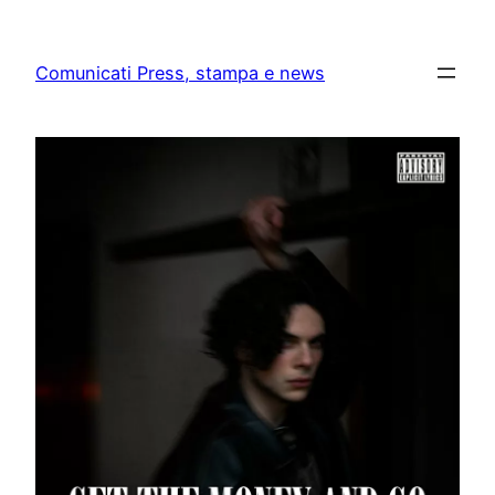
Skip
to
Comunicati Press, stampa e news
content