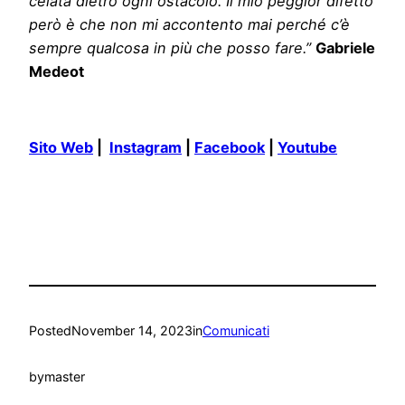
celata dietro ogni ostacolo. Il mio peggior difetto
però è che non mi accontento mai perché c’è
sempre qualcosa in più che posso fare.”
Gabriele
Medeot
Sito Web
|
Instagram
|
Facebook
|
Youtube
Posted
November 14, 2023
in
Comunicati
by
master