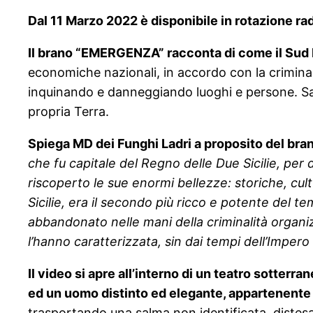
Dal 11 Marzo 2022 è disponibile in rotazione ra
Il brano “EMERGENZA” racconta di come il Sud Ita
economiche nazionali, in accordo con la criminali
inquinando e danneggiando luoghi e persone. Sarà 
propria Terra.
Spiega MD dei Funghi Ladri a proposito del bra
che fu capitale del Regno delle Due Sicilie, per 
riscoperto le sue enormi bellezze: storiche, cultu
Sicilie, era il secondo più ricco e potente del
abbandonato nelle mani della criminalità organiz
l’hanno caratterizzata, sin dai tempi dell’Imper
Il video si apre all’interno di un teatro sotterr
ed un uomo distinto ed elegante, appartenente a
trasportando una salma non identificata, distesa