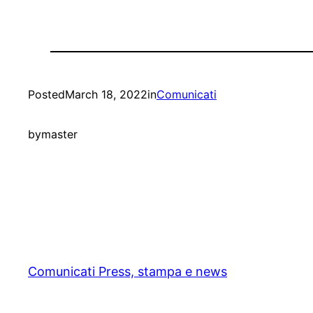
Posted
March 18, 2022
in
Comunicati
by
master
Comunicati Press, stampa e news