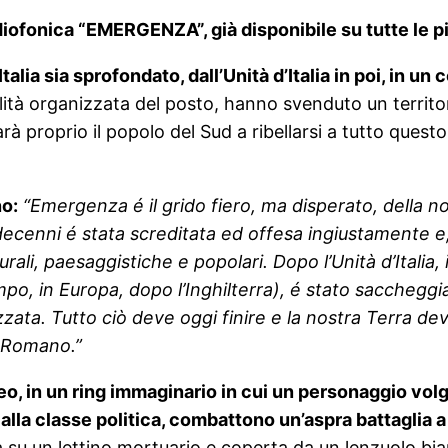
diofonica “EMERGENZA”, già disponibile su tutte le 
lia sia sprofondato, dall’Unità d’Italia in poi, in un
tà organizzata del posto, hanno svenduto un territorio 
proprio il popolo del Sud a ribellarsi a tutto questo,
no:
“Emergenza é il grido fiero, ma disperato, della nost
decenni é stata screditata ed offesa ingiustamente e, 
rali, paesaggistiche e popolari. Dopo l’Unità d’Italia, 
 tempo, in Europa, dopo l’Inghilterra), é stato sacch
zata. Tutto ciò deve oggi finire e la nostra Terra dev
o Romano.”
aneo, in un ring immaginario in cui un personaggio vo
lla classe politica, combattono un’aspra battaglia a 
 su un lettino mortuario e coperta da un lenzuolo bia