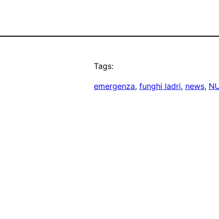
Tags:
emergenza
, 
funghi ladri
, 
news
, 
NU