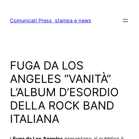
Skip
to
Comunicati Press, stampa e news
content
FUGA DA LOS
ANGELES “VANITÀ”
L’ALBUM D’ESORDIO
DELLA ROCK BAND
ITALIANA
I
Fuga da Los Angeles
presentano al pubblico il