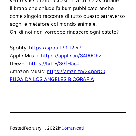
vento sussurrano occasioni a chi sa ascoltarle.
Il brano che chiude l’album pubblicato anche
come singolo racconta di tutto questo attraverso
sogni e metafore col mondo animale.
Chi di noi non vorrebbe rinascere ogni estate?
Spotify:
https://spoti.fi/3rf2eiP
Apple Music:
https://apple.co/3490Ghz
Deezer:
https://bit.ly/3GfH5cJ
Amazon Music:
https://amzn.to/34porC0
FUGA DA LOS ANGELES BIOGRAFIA
Posted
February 1, 2022
in
Comunicati