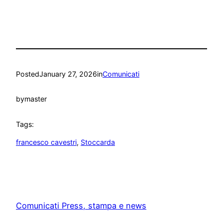
Posted
January 27, 2026
in
Comunicati
by
master
Tags:
francesco cavestri
, 
Stoccarda
Comunicati Press, stampa e news