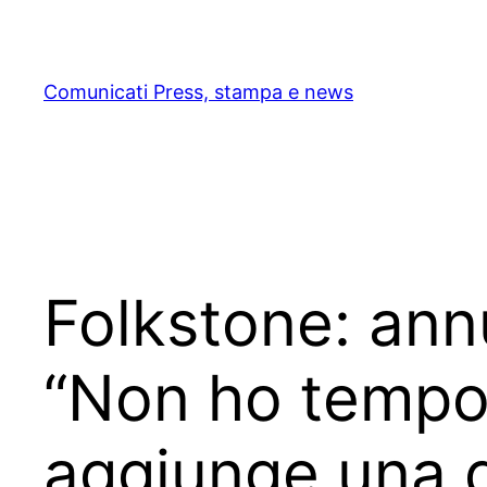
Skip
to
content
Comunicati Press, stampa e news
Folkstone: annu
“Non ho tempo 
aggiunge una 