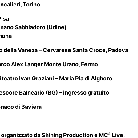
calieri, Torino
Pisa
ignano Sabbiadoro (Udine)
emona
no della Vaneza – Cervarese Santa Croce, Padova
arco Alex Langer Monte Urano, Fermo
eatro Ivan Graziani – Maria Pia di Alghero
score Balneario (BG) – ingresso gratuito
naco di Baviera
ganizzato da Shining Production e MC² Live.