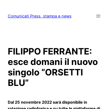
Skip
to
Comunicati Press, stampa e news
content
FILIPPO FERRANTE:
esce domani il nuovo
singolo “ORSETTI
BLU”
Dal 25 novembre 2022 sarà disponibile in
rotazione radiofonica e su tutte le piattaforme di