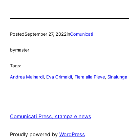
Posted
September 27, 2022
in
Comunicati
by
master
Tags:
Andrea Mainardi
, 
Eva Grimaldi
, 
Fiera alla Pieve
, 
Sinalunga
Comunicati Press, stampa e news
Proudly powered by
WordPress